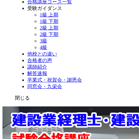
合格講座コース一覧
受験ガイダンス
1級 上期
1級 下期
2級 上期
2級 下期
3級
4級
他校との違い
合格者の声
講師紹介
解答速報
卒業式・祝賀会・謝恩会
同窓会・九栄会
閉じる