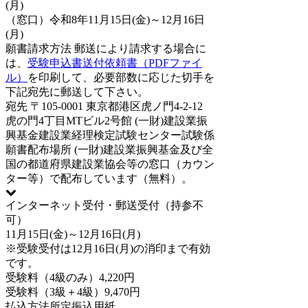
(月)
（窓口）令和8年11月15日(金)～12月16日
(月)
願書請求方法
郵送により請求する場合に
は、
受験申込書送付依頼書（PDFファイ
ル）
を印刷して、必要部数に応じた切手を
下記宛先に郵送して下さい。
宛先
〒105-0001 東京都港区虎ノ門4-2-12
虎の門4丁目MTビル2号館 (一財)建設業振
興基金建設業経理検定試験センター試験係
願書配布場所
(一財)建設業振興基金及び全
国の都道府県建設業協会等の窓口（カウン
ター等）で配布しています（無料）。
インターネット受付・郵送受付（持参不
可）
11月15日(金)～12月16日(月)
※受験受付は12月16日(月)の消印まで有効
です。
受験料（4級のみ）
4,220円
受験料（3級＋4級）
9,470円
払込方法
所定振込用紙