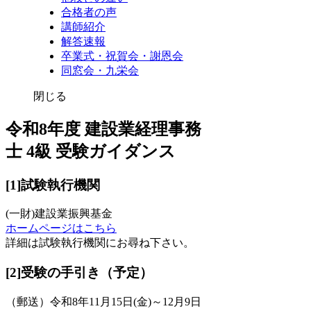
合格者の声
講師紹介
解答速報
卒業式・祝賀会・謝恩会
同窓会・九栄会
閉じる
令和8年度 建設業経理事務
士 4級 受験ガイダンス
[1]試験執行機関
(一財)建設業振興基金
ホームページはこちら
詳細は試験執行機関にお尋ね下さい。
[2]受験の手引き（予定）
（郵送）令和8年11月15日(金)～12月9日