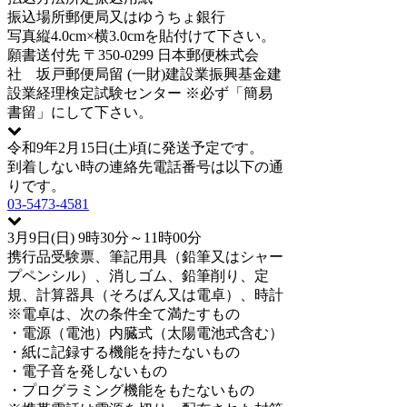
振込場所
郵便局又はゆうちょ銀行
写真
縦4.0cm×横3.0cmを貼付けて下さい。
願書送付先
〒350-0299 日本郵便株式会
社 坂戸郵便局留 (一財)建設業振興基金建
設業経理検定試験センター ※必ず「簡易
書留」にして下さい。
令和9年2月15日(土)頃に発送予定です。
到着しない時の連絡先電話番号は以下の通
りです。
03-5473-4581
3月9日(日) 9時30分～11時00分
携行品
受験票、筆記用具（鉛筆又はシャー
プペンシル）、消しゴム、鉛筆削り、定
規、計算器具（そろばん又は電卓）、時計
※電卓は、次の条件全て満たすもの
・電源（電池）内臓式（太陽電池式含む）
・紙に記録する機能を持たないもの
・電子音を発しないもの
・プログラミング機能をもたないもの