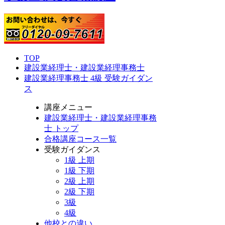
TOP
建設業経理士・建設業経理事務士
建設業経理事務士 4級 受験ガイダン
ス
講座メニュー
建設業経理士・建設業経理事務
士 トップ
合格講座コース一覧
受験ガイダンス
1級 上期
1級 下期
2級 上期
2級 下期
3級
4級
他校との違い