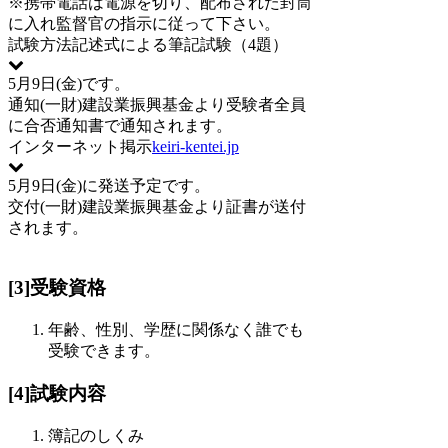
※携帯電話は電源を切り、配布された封筒
に入れ監督官の指示に従って下さい。
試験方法
記述式による筆記試験（4題）
5月9日(金)です。
通知
(一財)建設業振興基金より受験者全員
に合否通知書で通知されます。
インターネット掲示
keiri-kentei.jp
5月9日(金)に発送予定です。
交付
(一財)建設業振興基金より証書が送付
されます。
[3]受験資格
年齢、性別、学歴に関係なく誰でも
受験できます。
[4]試験内容
簿記のしくみ