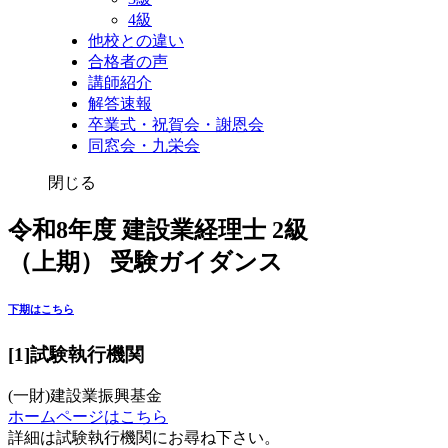
4級
他校との違い
合格者の声
講師紹介
解答速報
卒業式・祝賀会・謝恩会
同窓会・九栄会
閉じる
令和8年度 建設業経理士 2級
（上期） 受験ガイダンス
下期はこちら
[1]試験執行機関
(一財)建設業振興基金
ホームページはこちら
詳細は試験執行機関にお尋ね下さい。