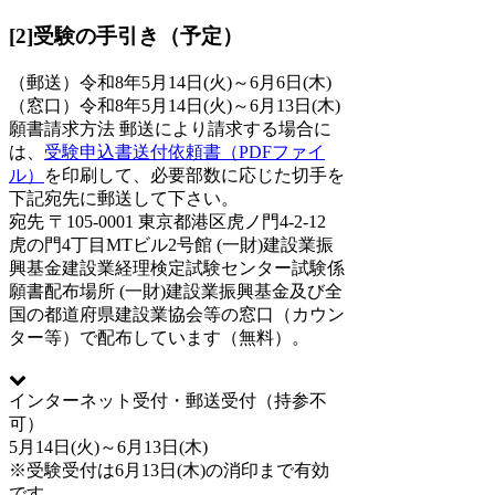
[2]受験の手引き（予定）
（郵送）令和8年5月14日(火)～6月6日(木)
（窓口）令和8年5月14日(火)～6月13日(木)
願書請求方法
郵送により請求する場合に
は、
受験申込書送付依頼書（PDFファイ
ル）
を印刷して、必要部数に応じた切手を
下記宛先に郵送して下さい。
宛先
〒105-0001 東京都港区虎ノ門4-2-12
虎の門4丁目MTビル2号館 (一財)建設業振
興基金建設業経理検定試験センター試験係
願書配布場所
(一財)建設業振興基金及び全
国の都道府県建設業協会等の窓口（カウン
ター等）で配布しています（無料）。
インターネット受付・郵送受付（持参不
可）
5月14日(火)～6月13日(木)
※受験受付は6月13日(木)の消印まで有効
です。