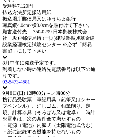
受験料
7,120円
払込方法
所定振込用紙
振込場所
郵便局又はゆうちょ銀行
写真
縦4.0cm×横3.0cmを貼付けて下さい。
願書送付先
〒350-0299 日本郵便株式会
社 坂戸郵便局留 (一財)建設業振興基金建
設業経理検定試験センター ※必ず「簡易
書留」にして下さい。
8月中旬に発送予定です。
到着しない時の連絡先電話番号は以下の通
りです。
03-5473-4581
9月8日(日) 12時00分～14時00分
携行品
受験票、筆記用具（鉛筆又はシャー
プペンシル）、消しゴム、鉛筆削り、定
規、計算器具（そろばん又は電卓）、時計
※電卓は、次の条件全て満たすもの
・電源（電池）内臓式（太陽電池式含む）
・紙に記録する機能を持たないもの