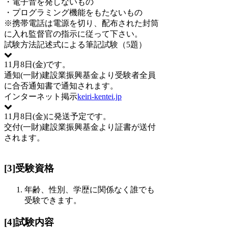
・電子音を発しないもの
・プログラミング機能をもたないもの
※携帯電話は電源を切り、配布された封筒
に入れ監督官の指示に従って下さい。
試験方法
記述式による筆記試験（5題）
11月8日(金)です。
通知
(一財)建設業振興基金より受験者全員
に合否通知書で通知されます。
インターネット掲示
keiri-kentei.jp
11月8日(金)に発送予定です。
交付
(一財)建設業振興基金より証書が送付
されます。
[3]受験資格
年齢、性別、学歴に関係なく誰でも
受験できます。
[4]試験内容